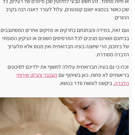
או חיות מחמד. זהו חשש טבעי לחלוטין שכן פיזורם של רעלים, כל
שכן כאשר בנמצא ישנם קטנטנים, עלול לעורר דאגה רבה בקרב
ההורים.
ועם זאת, במידה והבחנתם בחרקים או מזיקים אחרים המסתובבים
בביתכם ושאינם מגיבים לכל התרסיסים השונים או הניקיון המופתי
של ביתכם, הרי שישנה בעיה תברואתית ואין מנוס אלא מלערוך
הדברה מסודרת.
זכרו כי גם בעיה תברואתית עלולה לחשוף את ילדיכם לסיכונים
בריאותיים לא פחות. כאן בשיתוף עם
העכבר והג'וק שירותי
הדברה
, ביקשנו לעשות סדר בנושא.