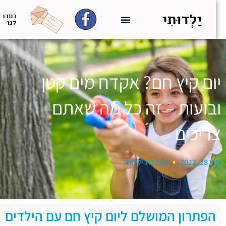
יַלְדוּתִי
כתבו
לנו
יום קיץ חם? אקדח מים קטן
ובועות – זה כל מה שאתם
צריכים
מאי 28, 2022
מערכת ילדותי
הפתרון המושלם ליום קיץ חם עם הילדים